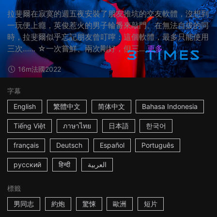
拉斐爾在寂寞的週五夜安裝了朋友推坑的交友軟體，沒想到
一玩便上癮，英俊惹火的男子輪番來敲門。在無法自拔的同
時，拉斐爾似乎忘記朋友曾叮嚀：這個軟體，最多只能使用
三次…… ☆一次嘗鮮、兩次剛好，但三...
更多
16m
法國
2022
字幕
English
繁體中文
简体中文
Bahasa Indonesia
Tiếng Việt
ภาษาไทย
日本語
한국어
français
Deutsch
Español
Português
русский
हिन्दी
العربية
標籤
男同志
約炮
驚悚
歐洲
短片