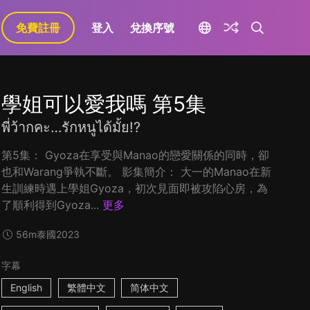
免費註冊
登入
兌換序號
學姐可以愛我嗎 第5集
พี่ว้ากคะ…รักหนูได้มั้ย!?
第5集： Gyoza在享受與Manao的戀愛關係的同時，卻
也和Warang爭執不斷。 影集簡介： 大一的Manao在新
生訓練時遇上學姐Gyoza，初次見面即被攻陷心房，為
了順利得到Gyoza...
更多
56m
泰國
2023
字幕
English
繁體中文
简体中文