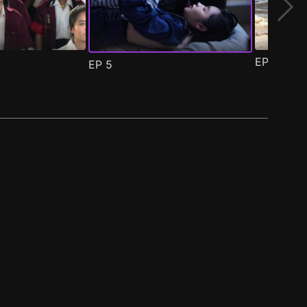
EP
6
EP
5