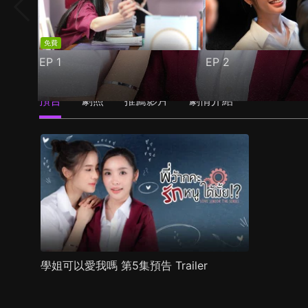
免費
EP
1
EP
2
預告
劇照
推薦影片
劇情介紹
學姐可以愛我嗎 第5集預告 Trailer