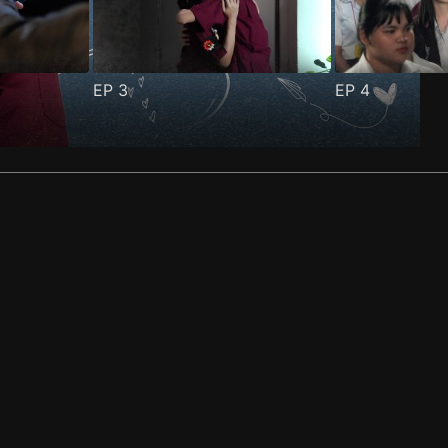
EP
3
EP
4