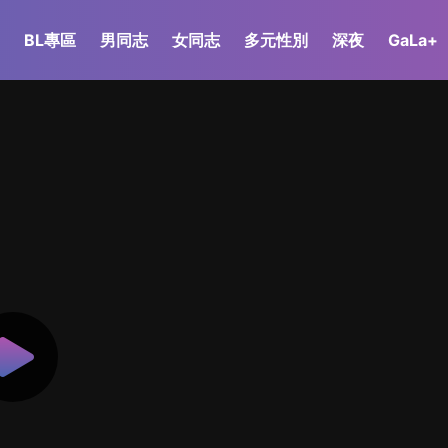
BL專區
男同志
女同志
多元性別
深夜
GaLa+