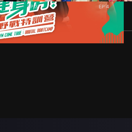
EP
3
EP
4