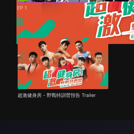
EP
2
EP
1
預告
劇照
推薦影片
劇情介紹
超激健身房 - 野戰特訓營預告 Trailer