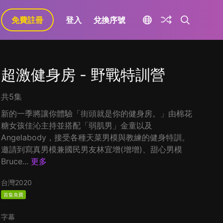
免費註冊
登入
兌換序號
超激健身房 - 野戰特訓營
共5集
新的一季將讓你體驗「街頭就是你的健身房。」由棉花
糖女孩佳沁主持並搭配「弱肌男」金童以及
Angelabody，接受各種天菜男模與教練的健身特訓。
邀請到寫真男模兼國民男友林宜增(增增)、甜心男模
Bruce...
更多
台灣
2020
首集免費
字幕