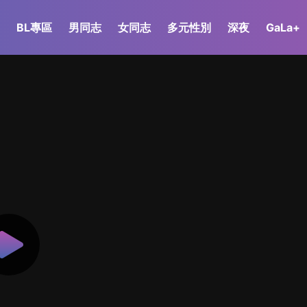
BL專區
男同志
女同志
多元性別
深夜
GaLa+