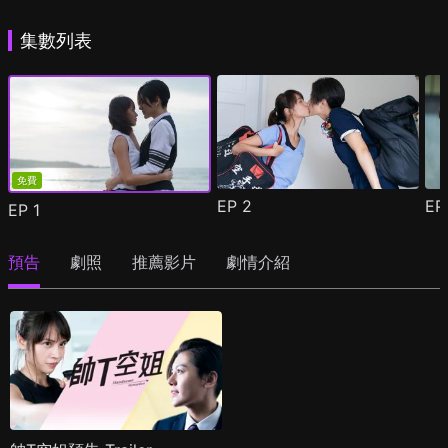
集數列表
免費
EP
2
E
EP
1
預告
劇照
推薦影片
劇情介紹