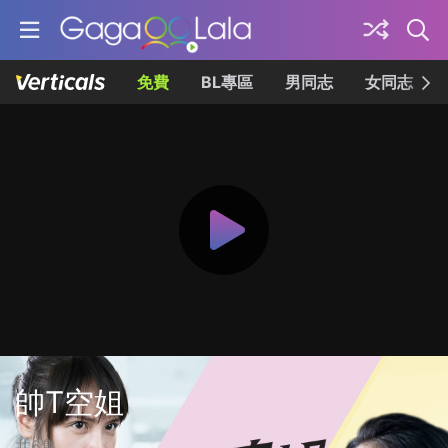
免費
BL專區
男同志
女同志
帥T空姐
共6集