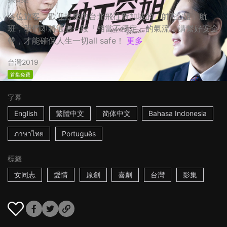
各位旅客，歡迎搭乘由台北飛往新加坡的「帥T空姐」航
班，我們即將通過一段「相當不穩定」的氣流，請繫好安全
帶，才能確保人生一切all safe！
更多
台灣
2019
首集免費
字幕
English
繁體中文
简体中文
Bahasa Indonesia
ภาษาไทย
Português
標籤
女同志
愛情
原創
喜劇
台灣
影集