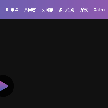
BL專區
男同志
女同志
多元性別
深夜
GaLa+