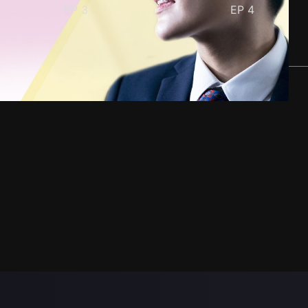
EP
3
EP
4