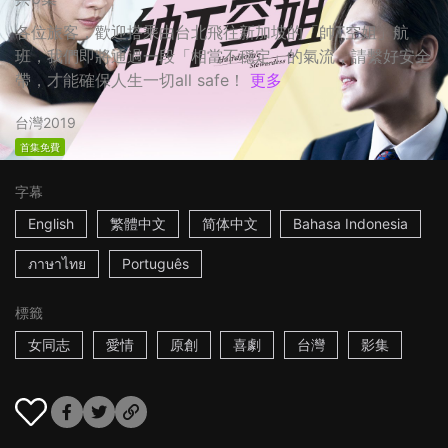
各位旅客，歡迎搭乘由台北飛往新加坡的「帥T空姐」航
班，我們即將通過一段「相當不穩定」的氣流，請繫好安全
帶，才能確保人生一切all safe！
更多
台灣
2019
首集免費
字幕
English
繁體中文
简体中文
Bahasa Indonesia
ภาษาไทย
Português
標籤
女同志
愛情
原創
喜劇
台灣
影集