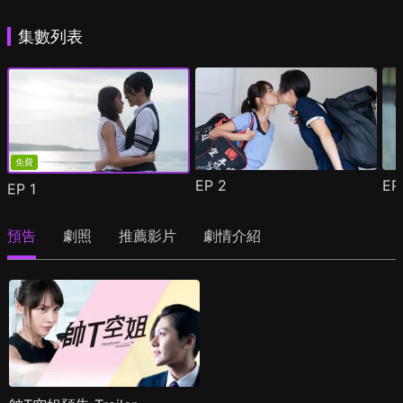
集數列表
免費
EP
2
E
EP
1
預告
劇照
推薦影片
劇情介紹