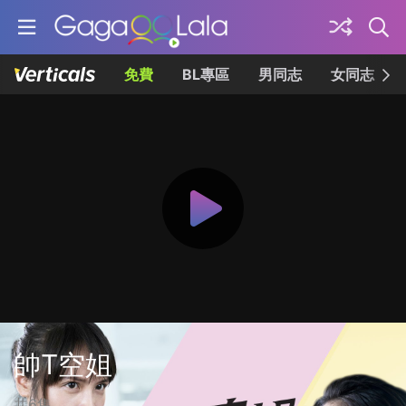
免費
BL專區
男同志
女同志
帥T空姐
共6集