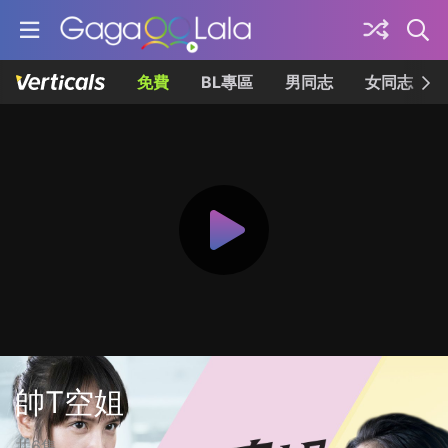
免費
BL專區
男同志
女同志
帥T空姐
共6集