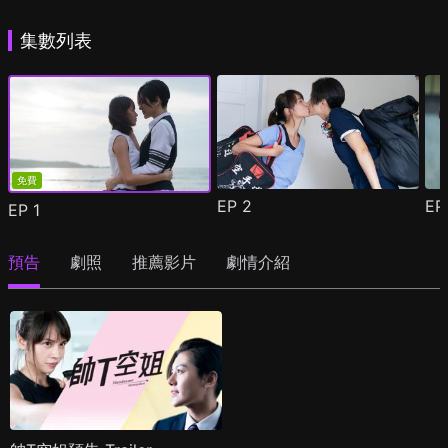
集數列表
免費
EP
2
E
EP
1
預告
劇照
推薦影片
劇情介紹