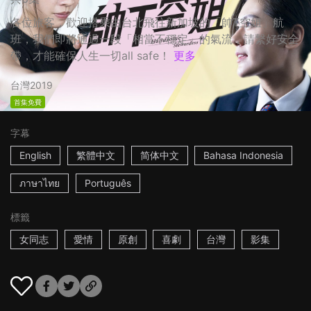
各位旅客，歡迎搭乘由台北飛往新加坡的「帥T空姐」航
班，我們即將通過一段「相當不穩定」的氣流，請繫好安全
帶，才能確保人生一切all safe！
更多
台灣
2019
首集免費
字幕
English
繁體中文
简体中文
Bahasa Indonesia
ภาษาไทย
Português
標籤
女同志
愛情
原創
喜劇
台灣
影集