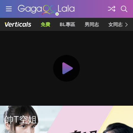
免費
BL專區
男同志
女同志
帥T空姐
共6集