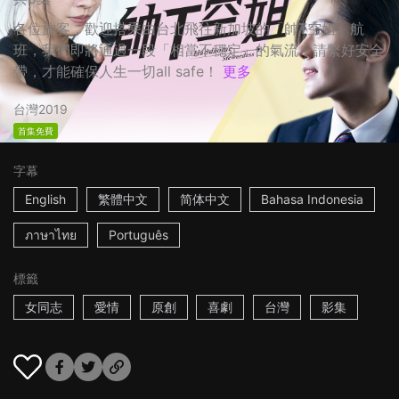
各位旅客，歡迎搭乘由台北飛往新加坡的「帥T空姐」航
班，我們即將通過一段「相當不穩定」的氣流，請繫好安全
帶，才能確保人生一切all safe！
更多
台灣
2019
首集免費
字幕
English
繁體中文
简体中文
Bahasa Indonesia
ภาษาไทย
Português
標籤
女同志
愛情
原創
喜劇
台灣
影集