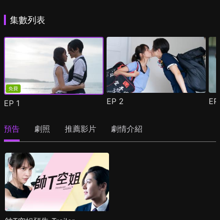
集數列表
免費
EP
2
E
EP
1
預告
劇照
推薦影片
劇情介紹