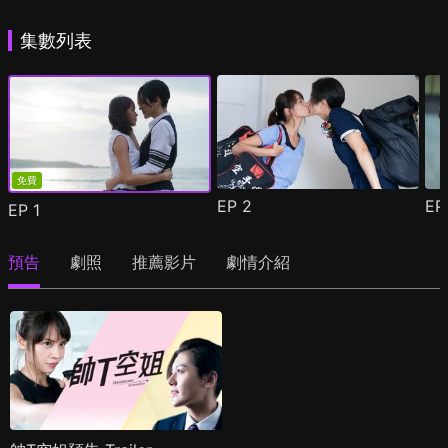
集數列表
免費
EP
2
E
EP
1
預告
劇照
推薦影片
劇情介紹