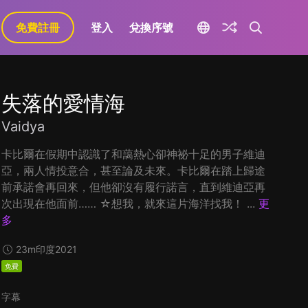
免費註冊
登入
兌換序號
失落的愛情海
Vaidya
卡比爾在假期中認識了和藹熱心卻神祕十足的男子維迪
亞，兩人情投意合，甚至論及未來。卡比爾在踏上歸途
前承諾會再回來，但他卻沒有履行諾言，直到維迪亞再
次出現在他面前…… ☆想我，就來這片海洋找我！ ...
更
多
23m
印度
2021
免費
字幕