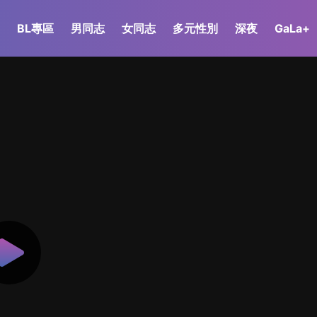
BL專區
男同志
女同志
多元性別
深夜
GaLa+