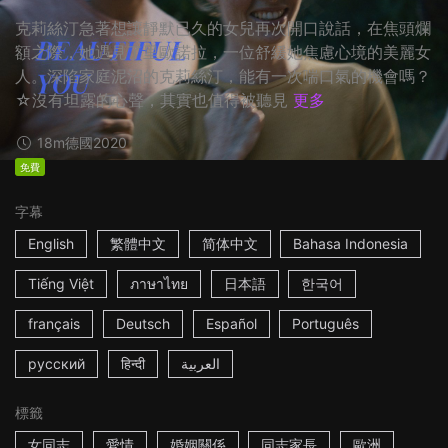
克莉絲汀急著想讓靜默已久的女兒再次開口說話，在焦頭爛
額之際，她遇見了里歐諾拉，一位舒緩她焦慮心境的美麗女
人。深陷家庭泥沼的克莉絲汀，能有一次喘口氣的機會嗎？
☆沒有坦露的心聲，其實也值得被聽見
更多
18m
德國
2020
免費
字幕
English
繁體中文
简体中文
Bahasa Indonesia
Tiếng Việt
ภาษาไทย
日本語
한국어
français
Deutsch
Español
Português
русский
हिन्दी
العربية
標籤
女同志
愛情
婚姻關係
同志家長
歐洲