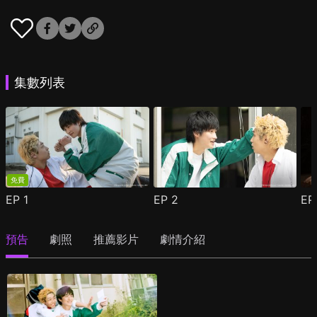
集數列表
免費
EP
1
EP
2
E
預告
劇照
推薦影片
劇情介紹