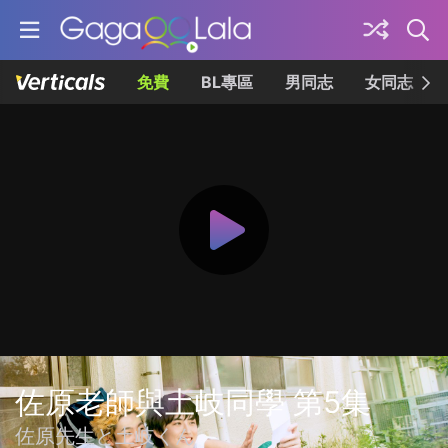
免費
BL專區
男同志
女同志
佐原老師與土岐同學 第5集
佐原先生と土岐くん