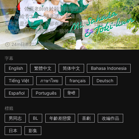
第5集： 佐原老師終於願意揭開過去的瘡疤，向土岐分享往
事，並給予土岐一項承諾。 影集簡介： 問題學生土岐奏看
似常惹是生非，私下卻有著純真的天性。日復一日的生活，
在他遇見體育老師佐原一狼後便徹...
更多
24m
日本
2023
字幕
English
繁體中文
简体中文
Bahasa Indonesia
Tiếng Việt
ภาษาไทย
français
Deutsch
Español
Português
हिन्दी
標籤
男同志
BL
年齡差戀愛
喜劇
改編作品
日本
影集