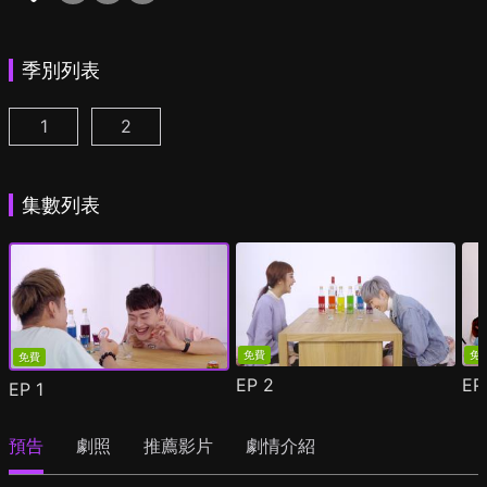
季別列表
1
2
真心話大drunk夫 第1季第1集
真心話大drunk夫 第2季第1集
(
)
(
)
集數列表
免費
免
免費
EP
2
E
EP
1
預告
劇照
推薦影片
劇情介紹