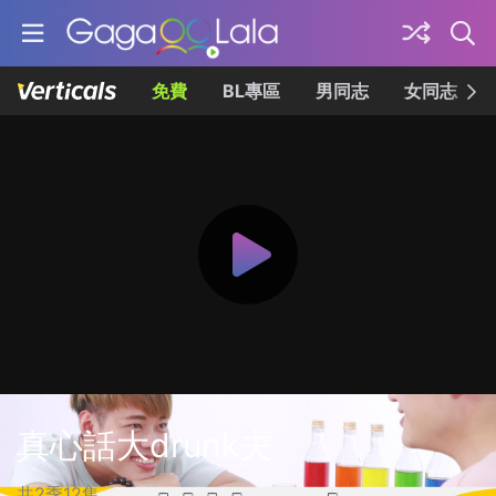
免費
BL專區
男同志
女同志
真心話大drunk夫
共2季12集