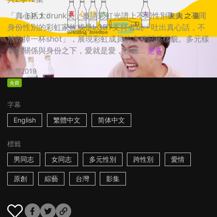
「真心話大drunk夫」邀請彩虹光譜上不同性別取向、不同
身份性別的彩虹家族或是LGBT支持者玩「吐出真心話，不
然乾掉一杯shot」，展現彩虹成員的多種關係樣貌。多元樣
貌的關係與身份之下，愛就是愛，份量...
更多
台灣
2019
免費
字幕
English
繁體中文
简体中文
標籤
男同志
女同志
多元性別
跨性別
愛情
原創
綜藝
台灣
影集