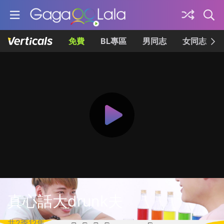
免費
BL專區
男同志
女同志
真心話大drunk夫
共2季12集