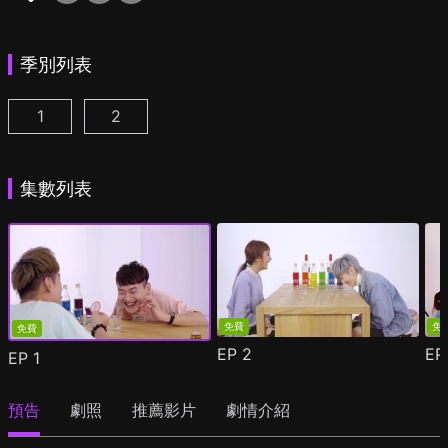
季別列表
1
2
真心話大drunk夫 第1季第1集
真心話大drunk夫 第2季第1集
(
)
(
)
集數列表
免費
免
免費
EP
2
E
EP
1
預告
劇照
推薦影片
劇情介紹