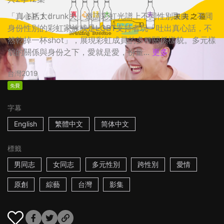
「真心話大drunk夫」邀請彩虹光譜上不同性別取向、不同
身份性別的彩虹家族或是LGBT支持者玩「吐出真心話，不
然乾掉一杯shot」，展現彩虹成員的多種關係樣貌。多元樣
貌的關係與身份之下，愛就是愛，份量...
更多
台灣
2019
免費
字幕
English
繁體中文
简体中文
標籤
男同志
女同志
多元性別
跨性別
愛情
原創
綜藝
台灣
影集