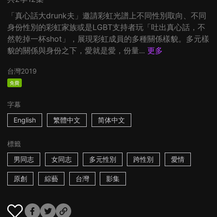
「真心話大drunk夫」邀請彩虹光譜上不同性別取向、不同
身份性別的彩虹家族或是LGBT支持者玩「吐出真心話，不
然乾掉一杯shot」，展現彩虹成員的多種關係樣貌。多元樣
貌的關係與身份之下，愛就是愛，份量...
更多
台灣
2019
免費
字幕
English
繁體中文
简体中文
標籤
男同志
女同志
多元性別
跨性別
愛情
原創
綜藝
台灣
影集