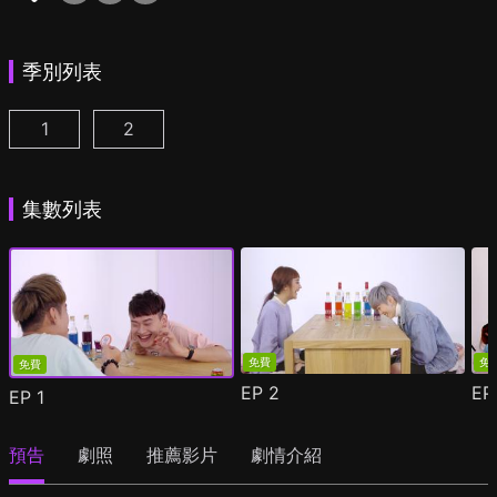
季別列表
1
2
真心話大drunk夫 第1季第1集
真心話大drunk夫 第2季第1集
(
)
(
)
集數列表
免費
免
免費
EP
2
E
EP
1
預告
劇照
推薦影片
劇情介紹