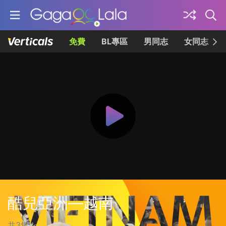
免費
BL專區
男同志
女同志
酷兒亞洲—越南
共3集