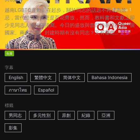
越南LGBTQ運動正在起步，關於同志的話題不再成為禁
忌，當代酷兒文化更是百花齊放，然而，教科書和文獻上卻
少見同志人物相關描寫。今日的盛放與昔日的蒼涼彷彿一個
國家、兩個世界。封建時期有沒有同志？又有哪些...
更多
越南
2018
免費
字幕
English
繁體中文
简体中文
Bahasa Indonesia
ภาษาไทย
Español
標籤
男同志
多元性別
原創
紀錄
亞洲
影集