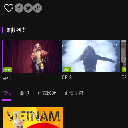
集數列表
免費
免
免費
EP
2
E
EP
1
預告
劇照
推薦影片
劇情介紹