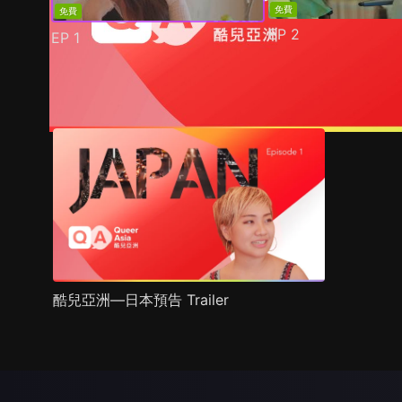
免費
免費
EP
2
EP
1
預告
劇照
推薦影片
劇情介紹
酷兒亞洲—日本預告 Trailer