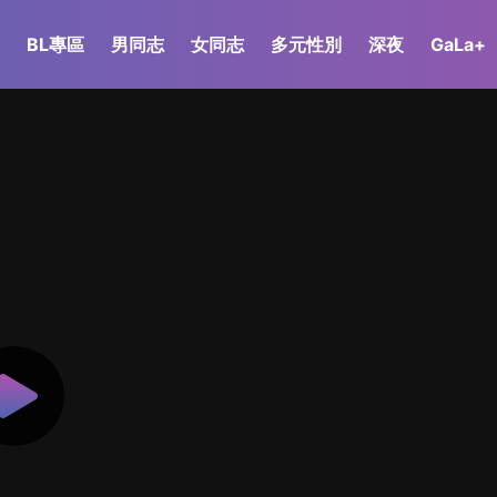
BL專區
男同志
女同志
多元性別
深夜
GaLa+