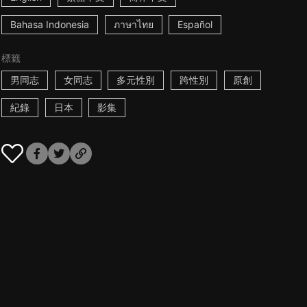
Bahasa Indonesia
ภาษาไทย
Español
標籤
男同志
女同志
多元性別
跨性別
原創
紀錄
日本
影集