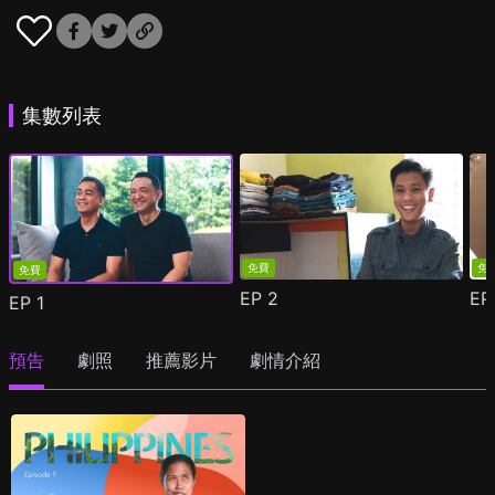
集數列表
免費
免
免費
EP
2
E
EP
1
預告
劇照
推薦影片
劇情介紹