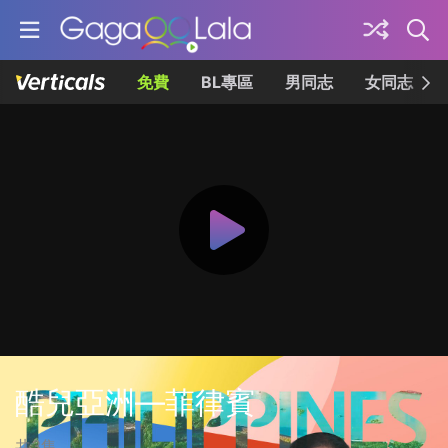
免費
BL專區
男同志
女同志
酷兒亞洲—菲律賓
共3集