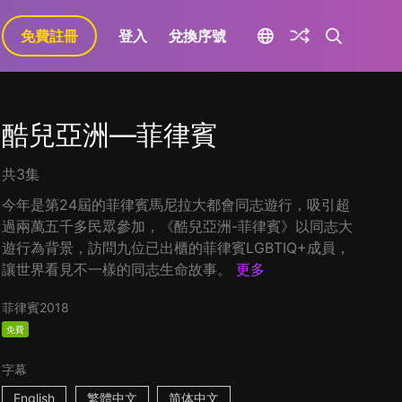
免費註冊
登入
兌換序號
酷兒亞洲—菲律賓
共3集
今年是第24屆的菲律賓馬尼拉大都會同志遊行，吸引超
過兩萬五千多民眾參加，《酷兒亞洲-菲律賓》以同志大
遊行為背景，訪問九位已出櫃的菲律賓LGBTIQ+成員，
讓世界看見不一樣的同志生命故事。
更多
菲律賓
2018
免費
字幕
English
繁體中文
简体中文