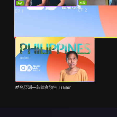
免費
免費
EP
2
EP
1
預告
劇照
推薦影片
劇情介紹
酷兒亞洲—菲律賓預告 Trailer