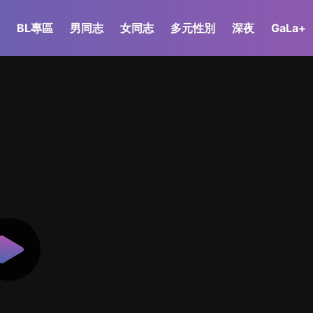
BL專區
男同志
女同志
多元性別
深夜
GaLa+