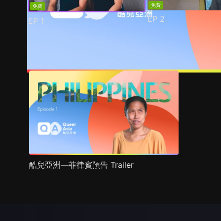
免費
免費
EP
2
EP
1
預告
劇照
推薦影片
劇情介紹
酷兒亞洲—菲律賓預告 Trailer