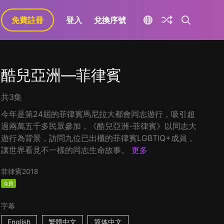
免費註冊
登入
兌換序號
酷兒亞洲—菲律賓
共3集
今年是第24屆的菲律賓馬尼拉大都會同志遊行，吸引超
過兩萬五千多民眾參加，《酷兒亞洲-菲律賓》以同志大
遊行為背景，訪問九位已出櫃的菲律賓LGBTIQ+成員，
讓世界看見不一樣的同志生命故事。
更多
菲律賓
2018
免費
字幕
English
繁體中文
简体中文