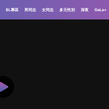
BL專區
男同志
女同志
多元性別
深夜
GaLa+