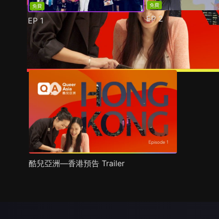
免費
免費
EP
2
EP
1
預告
劇照
推薦影片
劇情介紹
酷兒亞洲—香港預告 Trailer