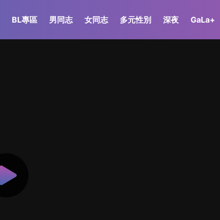
BL專區
男同志
女同志
多元性別
深夜
GaLa+