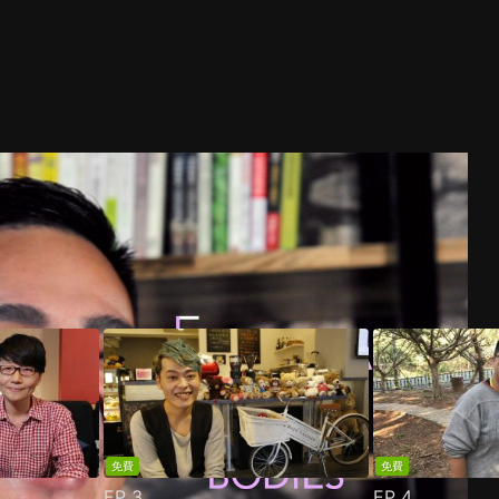
免費
免費
EP
3
EP
4