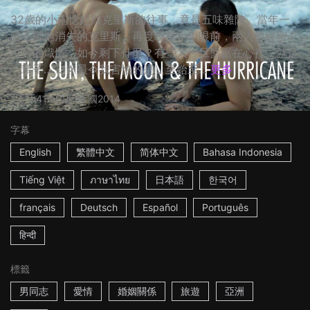
32歲的小雨憶起與克里斯的往事，竟是五味雜陳。當年一
聲不響地消失的克里斯，再度現身小雨眼前，兩人曾經密不
可分的熾情，如今剩下什麼？有些人一旦盤踞在心裡，就是
一輩子…… ☆最令我害怕的是，至始至...
更多
1h41m
印尼/泰國
2014
字幕
English
繁體中文
简体中文
Bahasa Indonesia
Tiếng Việt
ภาษาไทย
日本語
한국어
français
Deutsch
Español
Português
हिन्दी
標籤
男同志
愛情
婚姻關係
旅遊
亞洲