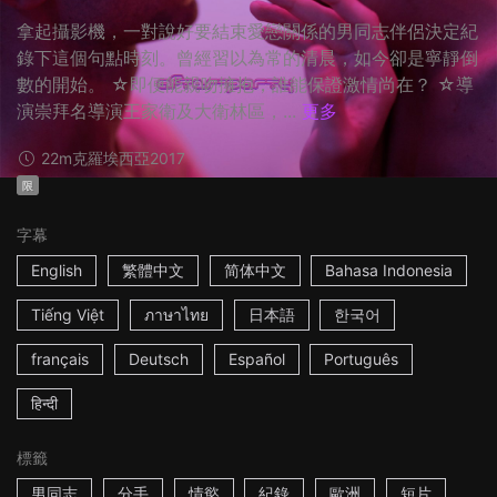
拿起攝影機，一對說好要結束愛戀關係的男同志伴侶決定紀
錄下這個句點時刻。曾經習以為常的清晨，如今卻是寧靜倒
數的開始。 ☆即便能親吻擁抱，誰能保證激情尚在？ ☆導
演崇拜名導演王家衛及大衛林區，...
更多
22m
克羅埃西亞
2017
限
字幕
English
繁體中文
简体中文
Bahasa Indonesia
Tiếng Việt
ภาษาไทย
日本語
한국어
français
Deutsch
Español
Português
हिन्दी
標籤
男同志
分手
情慾
紀錄
歐洲
短片