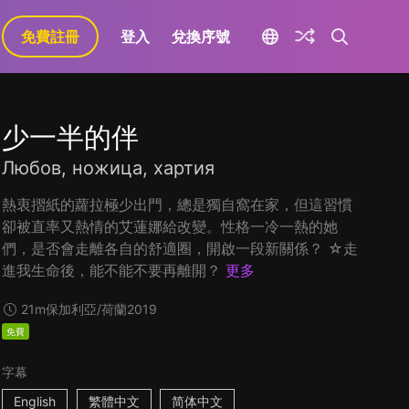
免費註冊
登入
兌換序號
少一半的伴
Любов, ножица, хартия
熱衷摺紙的蘿拉極少出門，總是獨自窩在家，但這習慣
卻被直率又熱情的艾蓮娜給改變。性格一冷一熱的她
們，是否會走離各自的舒適圈，開啟一段新關係？ ☆走
進我生命後，能不能不要再離開？
更多
21m
保加利亞/荷蘭
2019
免費
字幕
English
繁體中文
简体中文