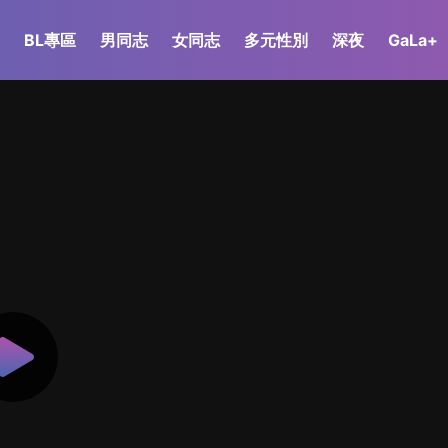
BL專區
男同志
女同志
多元性別
深夜
GaLa+