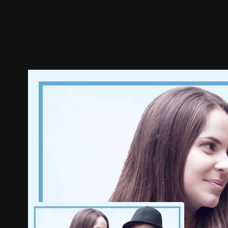
預告
劇照
推薦影片
劇情介紹