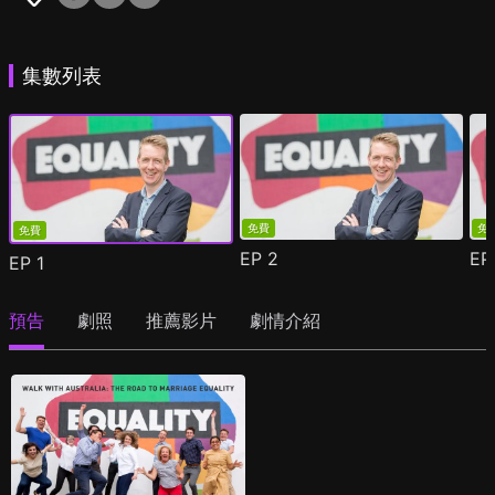
集數列表
免費
免
免費
EP
2
E
EP
1
預告
劇照
推薦影片
劇情介紹