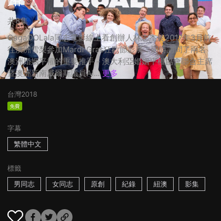
共8集
GagaOOLala同志電影線上看創辦人林志杰於2017年3月前
往澳洲雪梨參加Mardi Gras狂歡節影展，同時訪問了兩名
澳洲婚姻平權的重要推手－澳大利亞婚姻平權協會聯合主席
暨澳洲新南威爾斯議員Al...
更多
台灣
2018
免費
字幕
繁體中文
標籤
男同志
女同志
原創
紀錄
紐澳
影集