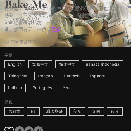
特別篇： Peach在Shin的生日當天意外缺席，這也讓Shin
感到十分不安與懷疑。 影集簡介： 滿腔熱情的甜點師傅
Shin經營著烘焙坊，一絲不苟的他奮力地朝向自己的目標邁
進。然而有天，一位...
更多
35m
泰國
2023
字幕
English
繁體中文
简体中文
Bahasa Indonesia
Tiếng Việt
français
Deutsch
Español
Italiano
Português
हिन्दी
標籤
男同志
BL
職場戀愛
美食
泰國
短片