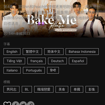
第4集： 當Shin和Peach的戀情逐漸明朗化之際，兩人意外
地巧遇了早已分道揚鑣的Guy。 影集簡介： 滿腔熱情的甜
點師傅Shin經營著烘焙坊，一絲不苟的他奮力地朝向自己的
目標邁進。然而有...
更多
54m
泰國
2023
字幕
English
繁體中文
简体中文
Bahasa Indonesia
Tiếng Việt
français
Deutsch
Español
Italiano
Português
हिन्दी
標籤
男同志
BL
職場戀愛
美食
泰國
影集