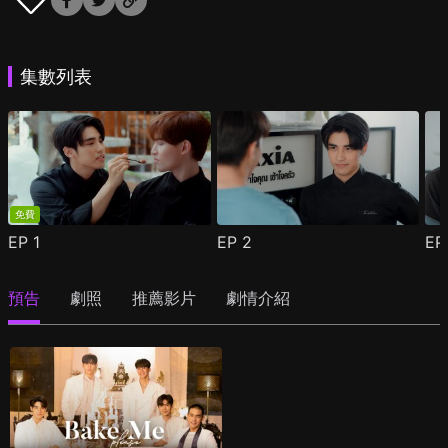
集數列表
免費
EP
1
EP
2
E
預告
劇照
推薦影片
劇情介紹