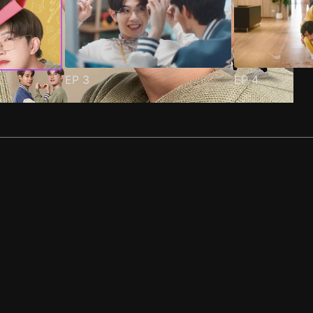
EP
3
EP
4