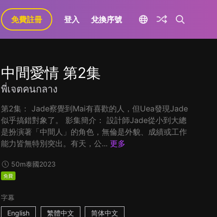
免費註冊
登入
兌換序號
中間愛情 第2集
พี่เจตคนกลาง
第2集： Jade察覺到Mai有喜歡的人，但Uea發現Jade
似乎搞錯對象了。 影集簡介： 設計師Jade從小到大總
是扮演著「中間人」的角色，無倫是外貌、成績或工作
能力皆無特別突出。有天，公...
更多
50m
泰國
2023
免費
字幕
English
繁體中文
简体中文