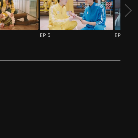
EP
5
EP
6