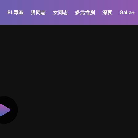
BL專區
男同志
女同志
多元性別
深夜
GaLa+