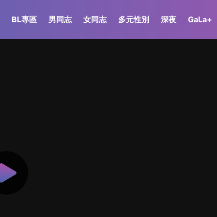
BL專區
男同志
女同志
多元性別
深夜
GaLa+