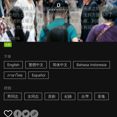
在婚姻平權路上打對台的小蜜蜂和護家盟，兩者之間所累積
的恩怨，已不是平權通過就能了結的事情。支持方接納不了
反對者的立場，反對方無法尊重支持者的人權。到底為誰而
吵，人性與道德在爭辯過程中不斷消耗，只有回到...
更多
台灣
2018
免費
字幕
English
繁體中文
简体中文
Bahasa Indonesia
ภาษาไทย
Español
標籤
男同志
女同志
原創
紀錄
台灣
影集