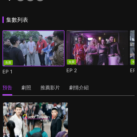
集數列表
免費
免
免費
EP
2
E
EP
1
預告
劇照
推薦影片
劇情介紹