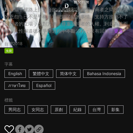
在婚姻平權路上打對台的小蜜蜂和護家盟，兩者之間所累積
的恩怨，已不是平權通過就能了結的事情。支持方接納不了
反對者的立場，反對方無法尊重支持者的人權。到底為誰而
吵，人性與道德在爭辯過程中不斷消耗，只有回到...
更多
台灣
2018
免費
字幕
English
繁體中文
简体中文
Bahasa Indonesia
ภาษาไทย
Español
標籤
男同志
女同志
原創
紀錄
台灣
影集