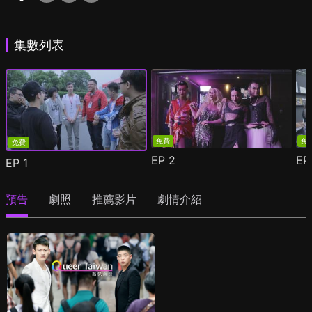
集數列表
免費
免
免費
EP
2
E
EP
1
預告
劇照
推薦影片
劇情介紹