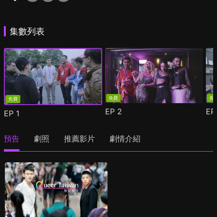
集數列表
免費
免
免費
EP
2
E
EP
1
預告
劇照
推薦影片
劇情介紹