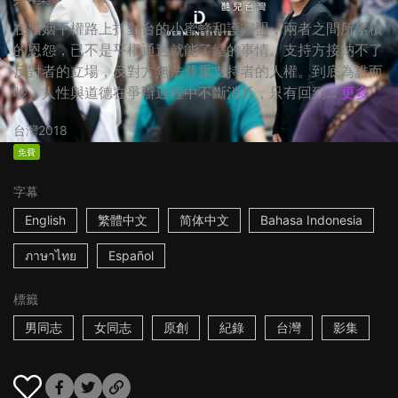
在婚姻平權路上打對台的小蜜蜂和護家盟，兩者之間所累積
的恩怨，已不是平權通過就能了結的事情。支持方接納不了
反對者的立場，反對方無法尊重支持者的人權。到底為誰而
吵，人性與道德在爭辯過程中不斷消耗，只有回到...
更多
台灣
2018
免費
字幕
English
繁體中文
简体中文
Bahasa Indonesia
ภาษาไทย
Español
標籤
男同志
女同志
原創
紀錄
台灣
影集