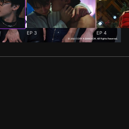
EP
3
EP
4