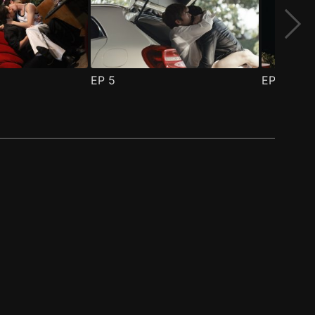
EP
5
EP
6