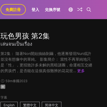
免費註冊
登入
兌換序號
玩色男孩 第2集
เล่นจนเป็นเรื่อง
第2集： 隨著Non開始抽絲剝繭，他逐漸發現Nun或許
並沒有想像中的單純。 影集簡介： 當性不再單純地只
是「性」，更招致許多未解的黑暗謎團，命運相互交纏
的男孩們，是否能在這個真假難辨的花花世...
更多
59m
泰國
2023
限
字幕
English
繁體中文
简体中文