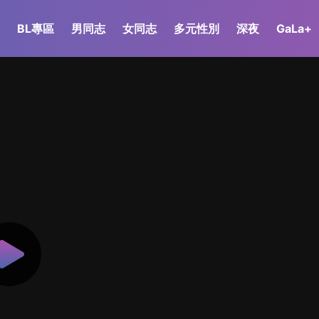
BL專區
男同志
女同志
多元性別
深夜
GaLa+