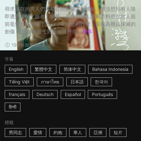
尋求溫存的男人們穿梭在樹影間試探彼此，但沒想到有人隨
即遭到逮捕，姓名、職業、身份等個人隱私資料也在世人面
前毫無隱私地曝了光…… ☆短促的抒發，卻成為難以抹滅的
創傷 ☆取材自發生於新加坡丹戎...
更多
19m
新加坡
2009
字幕
English
繁體中文
简体中文
Bahasa Indonesia
Tiếng Việt
ภาษาไทย
日本語
한국어
français
Deutsch
Español
Português
हिन्दी
標籤
男同志
愛情
約炮
華人
亞洲
短片