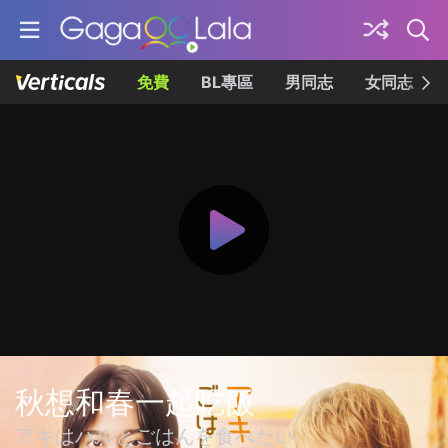
免費
BL專區
男同志
女同志
秋想和春一起吃飯
アキはハルとごはんを食べたい