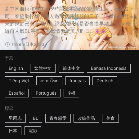
高中同窗秋和春在大學時開啟零距離的同居生活，秋負責下
廚、春協助打掃，兩人過著恬靜舒服的日子。但當彼此對未
來的規劃已有不同時，親密的關係是否會提早結束？ ☆改
編自人氣BL漫畫，溫馨情節媲美《昨日...
更多
1h29m
日本
2023
字幕
English
繁體中文
简体中文
Bahasa Indonesia
Tiếng Việt
ภาษาไทย
français
Deutsch
Español
Português
हिन्दी
標籤
男同志
BL
青春戀愛
改編作品
美食
日本
電影