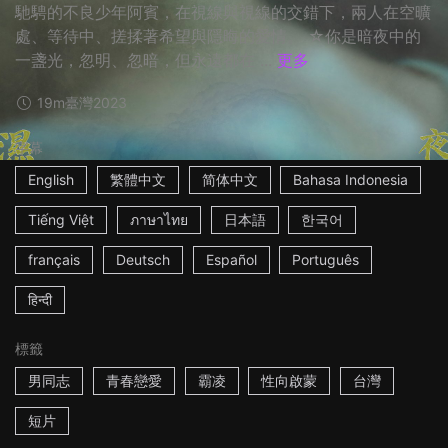
馳騁的不良少年阿賓，在視線與視線的交錯下，兩人在空曠
處、等待中、搓揉著希望與隱晦的愛情。 ☆你是暗夜中的
一盞光，忽明、忽暗，但永遠都在 ...
更多
19m
臺灣
2023
字幕
English
繁體中文
简体中文
Bahasa Indonesia
Tiếng Việt
ภาษาไทย
日本語
한국어
français
Deutsch
Español
Português
हिन्दी
標籤
男同志
青春戀愛
霸凌
性向啟蒙
台灣
短片