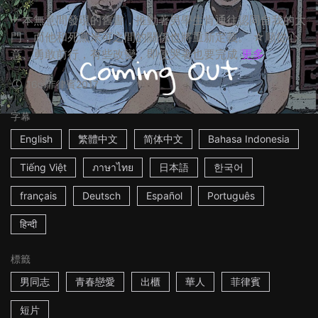
一本無意間發現的舊書，推動著男學生肯通往認同自我的大
門，而他和死黨米可之間的關係也將重新定義。 ☆順從心
意、勇敢前行，有些改變，即使哭著也要完成
更多
16m
菲律賓
2017
字幕
English
繁體中文
简体中文
Bahasa Indonesia
Tiếng Việt
ภาษาไทย
日本語
한국어
français
Deutsch
Español
Português
हिन्दी
標籤
男同志
青春戀愛
出櫃
華人
菲律賓
短片