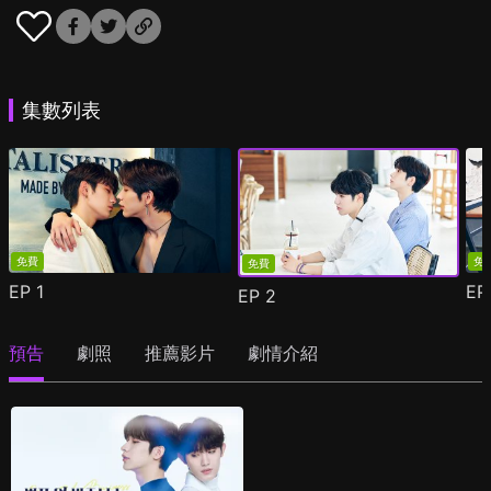
集數列表
免費
免
免費
EP
1
E
EP
2
預告
劇照
推薦影片
劇情介紹