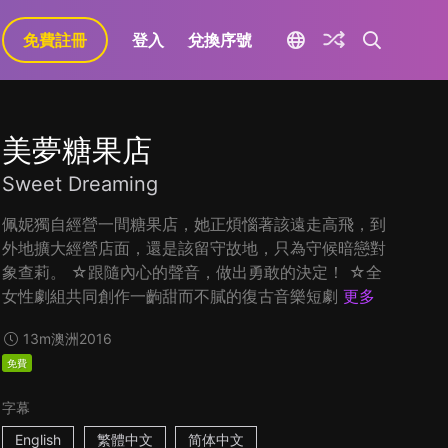
免費註冊
登入
兌換序號
美夢糖果店
Sweet Dreaming
佩妮獨自經營一間糖果店，她正煩惱著該遠走高飛，到
外地擴大經營店面，還是該留守故地，只為守候暗戀對
象查莉。 ☆跟隨內心的聲音，做出勇敢的決定！ ☆全
女性劇組共同創作一齣甜而不膩的復古音樂短劇
更多
13m
澳洲
2016
免費
字幕
English
繁體中文
简体中文