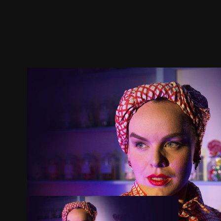
預告
劇照
推薦影片
劇情介紹