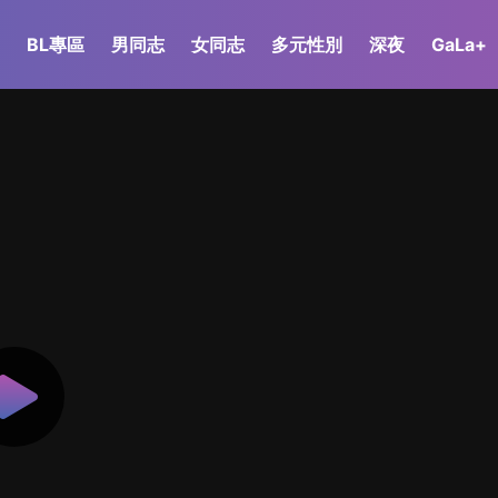
BL專區
男同志
女同志
多元性別
深夜
GaLa+