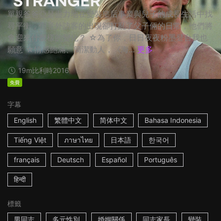
單親爸爸亞瑟盡力地在變裝皇后事業與兒子的成長生活中找
尋平衡，但意外訪客的出現卻打亂了父子倆的日常，他們將
會迎來什麼樣的變化？ ☆為了你，日日夜夜粉墨登台我也
願意 ☆情感飽滿、簡潔動人，《海...
更多
19m
比利時
2016
免費
字幕
English
繁體中文
简体中文
Bahasa Indonesia
Tiếng Việt
ภาษาไทย
日本語
한국어
français
Deutsch
Español
Português
हिन्दी
標籤
男同志
多元性別
婚姻關係
同志家長
變裝