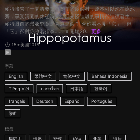
麥特接管了一間將要暫時關閉的度假村，原本可以泡在泳池
旁，享受清閒的休憩時光，但光怪陸離的事情卻陸續發生，
麥特眼前的景象究竟是真還是假？ ☆你看不見「它」，但
「它」卻對你瞭若指掌…… ☆開場20...
更多
15m
美國
2018
限
字幕
English
繁體中文
简体中文
Bahasa Indonesia
Tiếng Việt
ภาษาไทย
日本語
한국어
français
Deutsch
Español
Português
हिन्दी
標籤
男同志
情慾
驚悚
旅遊
北美
短片