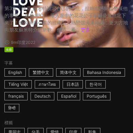
第3集：終章 蘇米特說出自己的心意，拉維也將開始發展他
的事業。 影集簡介： 眾人眼中的花花公子阿爾曼竟然定下
來了！他和來自小鎮的拉維陷入熱戀並火速同居，更大方地
向朋友蘇米特介紹新歡。然而，看...
更多
9m
印度
2022
免費
字幕
English
繁體中文
简体中文
Bahasa Indonesia
Tiếng Việt
ภาษาไทย
日本語
한국어
français
Deutsch
Español
Português
हिन्दी
標籤
男同志
分手
愛情
印度
影集