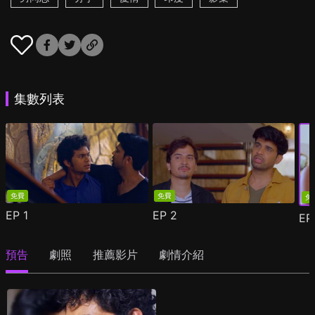
集數列表
免費
免費
免
EP
1
EP
2
E
預告
劇照
推薦影片
劇情介紹