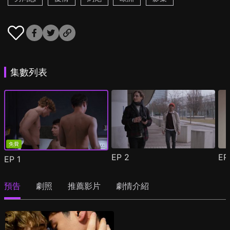
集數列表
免費
EP
2
E
EP
1
預告
劇照
推薦影片
劇情介紹