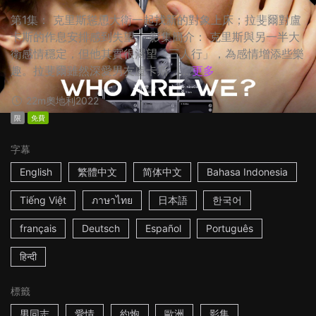
第1集： 克里斯慫恿大衛一起找新的對象上床；拉斐爾對盧
卡斯的作息安排感到失望。 影集簡介： 克里斯與另一半大
衛感情穩定，但他其實很渴望「三人行」，為感情增添些樂
趣。拉斐爾雖然深愛男友盧卡斯，...
更多
22m
奧地利
2022
限
免費
字幕
English
繁體中文
简体中文
Bahasa Indonesia
Tiếng Việt
ภาษาไทย
日本語
한국어
français
Deutsch
Español
Português
हिन्दी
標籤
男同志
愛情
約炮
歐洲
影集