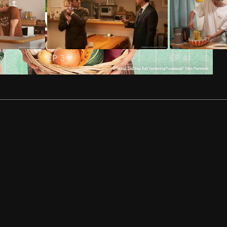
EP
3
EP
4