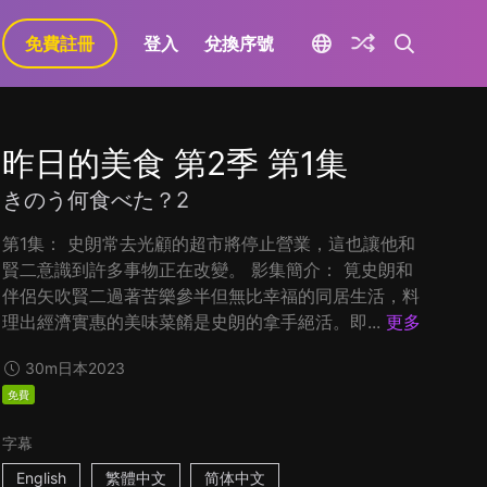
免費註冊
登入
兌換序號
昨日的美食 第2季 第1集
きのう何食べた？2
第1集： 史朗常去光顧的超市將停止營業，這也讓他和
賢二意識到許多事物正在改變。 影集簡介： 筧史朗和
伴侶矢吹賢二過著苦樂參半但無比幸福的同居生活，料
理出經濟實惠的美味菜餚是史朗的拿手絕活。即...
更多
30m
日本
2023
免費
字幕
English
繁體中文
简体中文