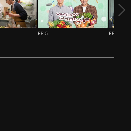
EP
5
EP
6