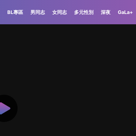
BL專區
男同志
女同志
多元性別
深夜
GaLa+