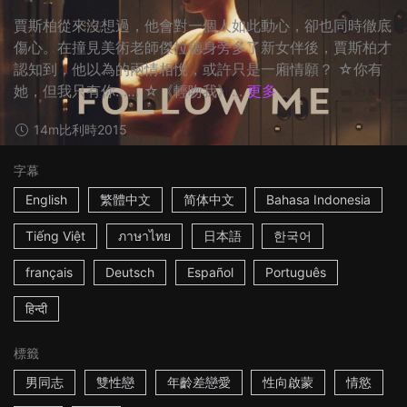
賈斯柏從來沒想過，他會對一個人如此動心，卻也同時徹底
傷心。在撞見美術老師傑拉德身旁多了新女伴後，賈斯柏才
認知到，他以為的兩情相悅，或許只是一廂情願？ ☆你有
她，但我只有你…… ☆《輕吻我》...
更多
14m
比利時
2015
字幕
English
繁體中文
简体中文
Bahasa Indonesia
Tiếng Việt
ภาษาไทย
日本語
한국어
français
Deutsch
Español
Português
हिन्दी
標籤
男同志
雙性戀
年齡差戀愛
性向啟蒙
情慾