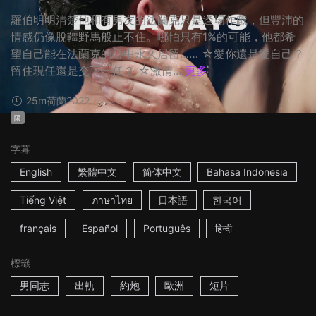
羅伯明明清楚他和有男友的法蘭克只是逢場作戲，但豐沛的
情感仍像脫韁野馬般止不住。哪怕只有1%的可能，他都希
望自己能在法蘭克的心中永久居留…… ☆愛你還是愛自己？
留住現任還是交下一任？ ☆激情...
更多
25m
荷蘭
2022
限
字幕
English
繁體中文
简体中文
Bahasa Indonesia
Tiếng Việt
ภาษาไทย
日本語
한국어
français
Español
Português
हिन्दी
標籤
男同志
出軌
約炮
歐洲
短片