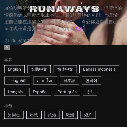
羅伯明明清楚他和有男友的法蘭克只是逢場作戲，但豐沛的
情感仍像脫韁野馬般止不住。哪怕只有1%的可能，他都希
望自己能在法蘭克的心中永久居留…… ☆愛你還是愛自己？
留住現任還是交下一任？ ☆激情...
更多
25m
荷蘭
2022
限
字幕
English
繁體中文
简体中文
Bahasa Indonesia
Tiếng Việt
ภาษาไทย
日本語
한국어
français
Español
Português
हिन्दी
標籤
男同志
出軌
約炮
歐洲
短片