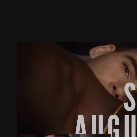
預告
劇照
推薦影片
劇情介紹