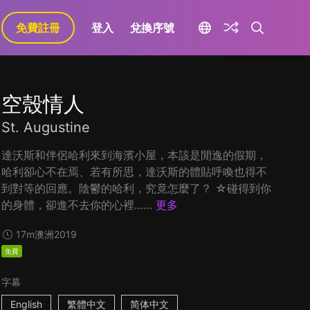
免費註冊
登入
兌換序號
空殼情人
St. Augustine
達沃斯和伴侶哈利來到海濱小屋，本該是閒逸的假期，
哈利卻心不在焉、若有所思，達沃斯的體貼呼喚也得不
到對等的回應。陰鬱的哈利，究竟怎麼了？ ☆碰得到你
的身體，卻進不去你的心裡……
更多
17m
澳洲
2019
免費
字幕
English
繁體中文
简体中文