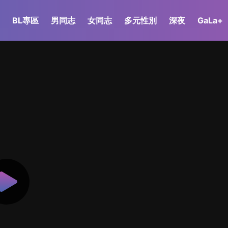
BL專區
男同志
女同志
多元性別
深夜
GaLa+