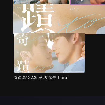
EP
1
EP
2
預告
劇照
推薦影片
劇情介紹
奇蹟 幕後花絮 第2集預告 Trailer