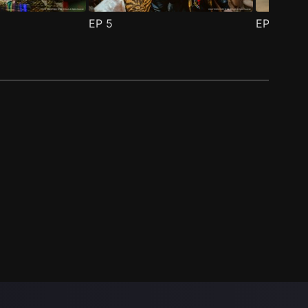
EP
5
EP
6