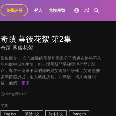
免費註冊
登入
兌換序號
奇蹟 幕後花絮 第2集
奇蹟 幕後花絮
影集簡介： 立志從醫的宗易和黑道分子哲睿在格格不入
的相處中日久生情，但一場黑幫鬥爭卻讓他們從此陌
路；導致一連串不幸的陳毅與艾迪發生爭執，艾迪壓抑
多年情感潰堤，兩人就此決裂。四年後，四人再度相
遇，他們...
更多
5m
台灣
2023
字幕
English
繁體中文
简体中文
français