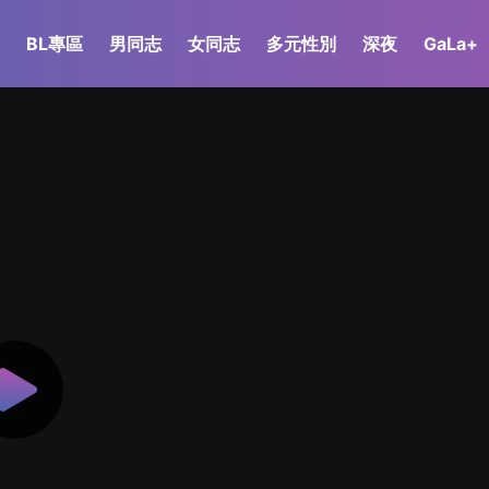
BL專區
男同志
女同志
多元性別
深夜
GaLa+