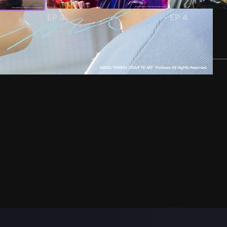
EP
3
EP
4